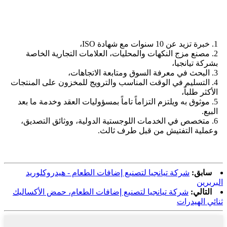
1. خبرة تزيد عن 10 سنوات مع شهادة ISO،
2. مصنع مزج النكهات والمحليات، العلامات التجارية الخاصة
بشركة تيانجيا،
3. البحث في معرفة السوق ومتابعة الاتجاهات،
4. التسليم في الوقت المناسب والترويج للمخزون على المنتجات
الأكثر طلباً،
5. موثوق به ويلتزم التزاماً تاماً بمسؤوليات العقد وخدمة ما بعد
البيع.
6. متخصص في الخدمات اللوجستية الدولية، ووثائق التصديق،
وعملية التفتيش من قبل طرف ثالث.
سابق:
شركة تيانجيا لتصنيع إضافات الطعام - هيدروكلوريد
البربرين
التالي:
شركة تيانجيا لتصنيع إضافات الطعام، حمض الأكساليك
ثنائي الهيدرات