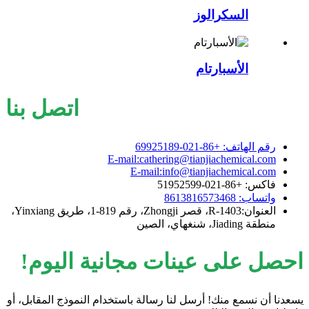
السكرالوز
الأسبارتام
اتصل بنا
رقم الهاتف: +86-021-69925189
E-mail:cathering@tianjiachemical.com
E-mail:info@tianjiachemical.com
فاكس: +86-021-51952599
واتساب: 8613816573468
العنوان:R-1403، قصر Zhongji، رقم 819-1، طريق Yinxiang،
منطقة Jiading، شنغهاي، الصين
احصل على عينات مجانية اليوم!
يسعدنا أن نسمع منك! أرسل لنا رسالة باستخدام النموذج المقابل، أو