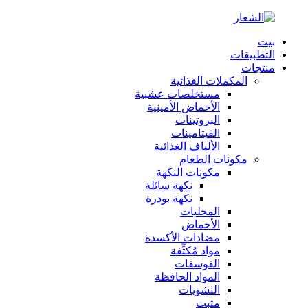
بيت
التطبيقات
منتجات
المكملات الغذائية
مستخلصات عشبية
الأحماض الأمينية
البروتينات
الفيتامينات
الألياف الغذائية
مكونات الطعام
مكونات النكهة
نكهة سائلة
نكهة بودرة
المحليات
الأحماض
مضادات الأكسدة
مواد مُكثِّفة
الفوسفات
المواد الحافظة
النشويات
مثبت