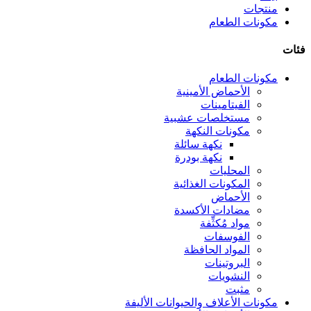
منتجات
مكونات الطعام
فئات
مكونات الطعام
الأحماض الأمينية
الفيتامينات
مستخلصات عشبية
مكونات النكهة
نكهة سائلة
نكهة بودرة
المحليات
المكونات الغذائية
الأحماض
مضادات الأكسدة
مواد مُكثِّفة
الفوسفات
المواد الحافظة
البروتينات
النشويات
مثبت
مكونات الأعلاف والحيوانات الأليفة