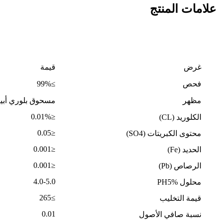
علامات المنتج
غرض
قيمة
فحص
≥99%
مظهر
مسحوق بلوري أب
≤0.01%
الكلوريد (CL)
≤0.05
محتوى الكبريتات (SO4)
≤0.001
الحديد (Fe)
≤0.001
الرصاص (Pb)
4.0-5.0
محلول PH5%
≥265
قيمة التخليب
0.01
نسبة صافي الأصول