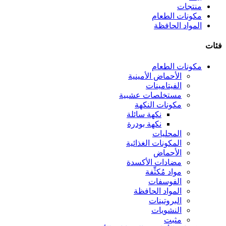
منتجات
مكونات الطعام
المواد الحافظة
فئات
مكونات الطعام
الأحماض الأمينية
الفيتامينات
مستخلصات عشبية
مكونات النكهة
نكهة سائلة
نكهة بودرة
المحليات
المكونات الغذائية
الأحماض
مضادات الأكسدة
مواد مُكثِّفة
الفوسفات
المواد الحافظة
البروتينات
النشويات
مثبت