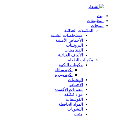
بيت
التطبيقات
منتجات
المكملات الغذائية
مستخلصات عشبية
الأحماض الأمينية
البروتينات
الفيتامينات
الألياف الغذائية
مكونات الطعام
مكونات النكهة
نكهة سائلة
نكهة بودرة
المحليات
الأحماض
مضادات الأكسدة
مواد مُكثِّفة
الفوسفات
المواد الحافظة
النشويات
مثبت