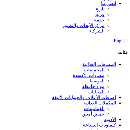
اتصل بنا
تاريخ
فريق
خدمة
مركز الأبحاث والتطوير
الشركاء
English
فئات
المضافات الغذائية
المحمضات
مضادات الأكسدة
الفوسفات
مواد حافظة
المحليات
إضافات الأعلاف والحيوانات الأليفة
المكملات الغذائية
الفيتامينات
حمض أميني
الأدوية
كيماويات الصناعة