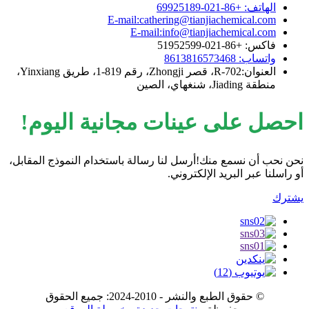
الهاتف: +86-021-69925189
E-mail:cathering@tianjiachemical.com
E-mail:info@tianjiachemical.com
فاكس: +86-021-51952599
واتساب: 8613816573468
العنوان:R-702، قصر Zhongji، رقم 819-1، طريق Yinxiang،
منطقة Jiading، شنغهاي، الصين
احصل على عينات مجانية اليوم!
نحن نحب أن نسمع منك!أرسل لنا رسالة باستخدام النموذج المقابل،
أو راسلنا عبر البريد الإلكتروني.
يشترك
© حقوق الطبع والنشر - 2010-2024: جميع الحقوق