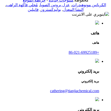
محفوظة.
منتوجات جديدة
-
خريطة الموقع
الكرياتين مونوهيدرات
,
عزل بروتين الصويا
,
مُحلي فاكهة الراهب
,
النشا المعدل
,
بوليدكستروز
,
فانيلين
هاتف
هاتف
+86-021-69925189
بريد إلكتروني
بريد إلكتروني
cathering@tianjiachemical.com
بريد إلكتروني